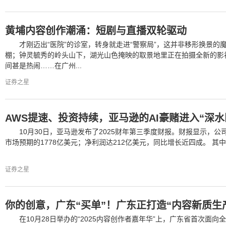
黄埔内容创作潮涌：短剧与直播双轮驱动
才刚迈出“医院”的诊室，转身就走进“警察局”，这并非移形换景
棚；钟灵毓秀的岭头山下，湖光山色掩映的取景地里正在拍摄全新的影
间甚是热闹……在广州...
证券之星
AWS提速、投资持续，亚马逊的AI豪赌进入“深水
10月30日，亚马逊发布了2025财年第三季度财报。财报显示，公
市场预期的1778亿美元；净利润达212亿美元，同比增长近四成。 其中
证券之星
你的创意，广东“买单”！广东正打造“内容新质生
在10月28日举办的“2025内容创作者嘉年华”上，广东省首次面