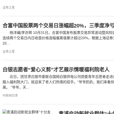
证券之星
合富中国股票两个交易日涨幅超20%，三季度净亏损
杨洋编|李亦辉 10月31日，合富中国发布股票交易异常波动暨风险提
连续两个交易日内日收盘价格涨幅偏离值累计超过20%，根据上海证
20...
证券之星
白银志愿者“爱心义剪”才艺展示情暖福利院老人
近日，团甘肃白银市委联合国网白银供电公司团委青年志愿者走进
踏入福利院大门，就迎来了老人们热情的招手。“爷爷奶奶，我们来看你
离。 “爷爷，天...
中新网甘肃
青浦启动新就业群体“十