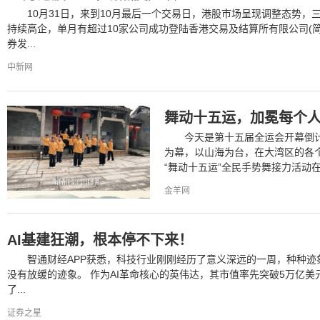
10月31日，来到10月最后一个交易日，港股市场呈现调整态势，
持续高企，单月有超过10家公司成功登陆香港交易及结算所有限公司(简
券发...
中新网
舞动十五运，加冕每个人
今天是第十五届全运会开幕倒计
为幕，以山海为台，在大湾区的各个
“舞动十五运”全民手势舞接力活动在
金羊网
AI基建狂潮，根本停不下来！
智通财经APP获悉，科技行业刚刚经历了意义深远的一周，种种
没有放缓的迹象。 作为AI革命核心的英伟达，其市值率先突破5万亿美元大关
了...
证券之星