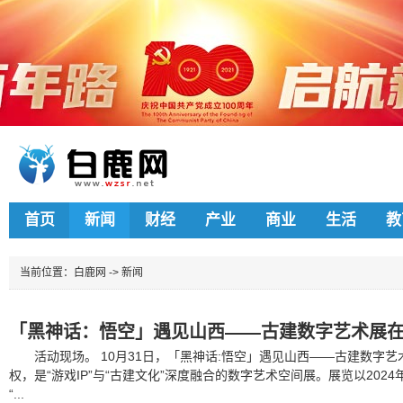
首页
新闻
财经
产业
商业
生活
教
当前位置：
白鹿网
->
新闻
「黑神话：悟空」遇见山西——古建数字艺术展
活动现场。 10月31日，「黑神话:悟空」遇见山西——古建数字
权，是“游戏IP”与“古建文化”深度融合的数字艺术空间展。展览以20
“...