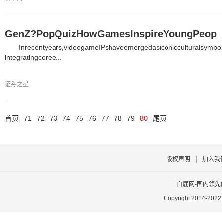
GenZ?PopQuizHowGamesInspireYoungPeop
Inrecentyears,videogameIPshaveemergedasiconicculturalsym
integratingcoree...
证券之星
首页
71
72
73
74
75
76
77
78
79
80
尾页
|
版权声明
加入我
白鹿网-国内领
Copyright 2014-2022