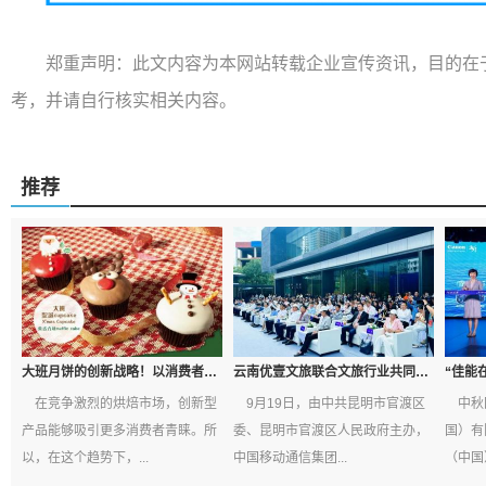
郑重声明：此文内容为本网站转载企业宣传资讯，目的在
考，并请自行核实相关内容。
推荐
大班月饼的创新战略！以消费者喜好为导向，
云南优壹文旅联合文旅行业共同成立文旅产业
在竞争激烈的烘焙市场，创新型
9月19日，由中共昆明市官渡区
中秋
产品能够吸引更多消费者青睐。所
委、昆明市官渡区人民政府主办，
国）有
以，在这个趋势下，...
中国移动通信集团...
（中国